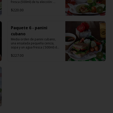
fresca (500ml) de tu elección: 
melón, mango, jamaica, fresa, 
$220.00
piña, papaya, sandía, limoncito, 
limón con chía y o piña con perejil.
Paquete 6 - panini
cubano
Media orden de panini cubano, 
una ensalada pequeña ceniza, 
sopa y un agua fresca ( 500ml) de 
tu elección: melón, mango, 
$227.00
jamaica, fresa, piña, papaya, 
sandía, limoncito, limón con chía y 
o piña con perejil.