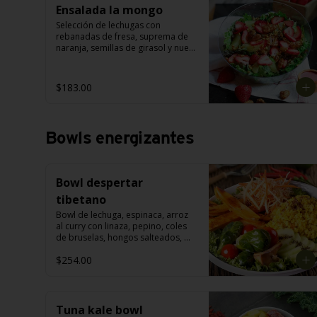
Ensalada la mongo
Selección de lechugas con 
rebanadas de fresa, suprema de 
naranja, semillas de girasol y nuez 
garapiñada, con aderezo de fresa.
$183.00
Bowls energizantes
Bowl despertar
tibetano
Bowl de lechuga, espinaca, arroz 
al curry con linaza, pepino, coles 
de bruselas, hongos salteados, 
camote horneado, julianas de 
$254.00
zanahoria y chayote. Acompañado 
con aderezo de yogurt al cilantro.
Tuna kale bowl