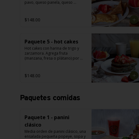
pavo, queso panela, queso 
manchego, champiñón, espinaca o 
flor de jamaica. Acompañado con 
jugo de naranja (355ml) o fruta: 
$148.00
papaya o melón o piña o sandía. 
Café americano o té: manzanilla o 
hierbabuena o limón (355 ml).
Paquete 5 - hot cakes
Hot cakes con harina de trigo y 
zarzamora. Agrega fruta 
(manzana, fresa o plátano) por 
$22 más. Agrega tocino de pavo o 
jamón de pavo por $22 más. 
Acompañados con jugo de 
$148.00
naranja (355 ml) o fruta: papaya o 
melón o piña o sandía. Café 
americano o té: manzanilla o 
hierbabuena o limón (355 ml).
Paquetes comidas
Paquete 1 - panini
clásico
Media orden de panini clásico, una 
ensalada pequeña popeye, sopa y 