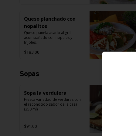
Queso planchado con
nopalitos
Queso panela asado al grill 
acompañado con nopales y 
frijoles.
$183.00
Sopas
Sopa la verdulera
Fresca variedad de verduras con 
el reconocido sabor de la casa 
(350 ml).
$91.00