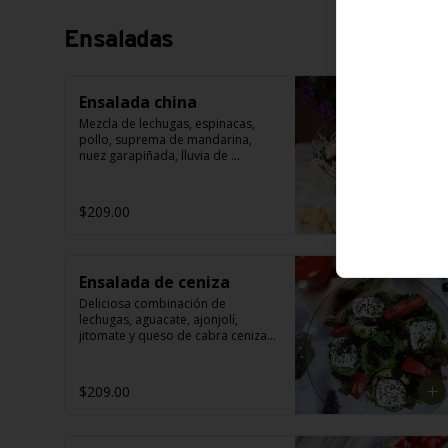
Ensaladas
Ensalada china
Mezcla de lechugas, espinacas, 
pollo, suprema de mandarina, 
nuez garapiñada, lluvia de 
primavera, wontón y aderezo de 
cacahuate.
$209.00
Ensalada de ceniza
Deliciosa combinación de 
lechugas, aguacate, ajonjolí, 
jitomate y queso de cabra ceniza; 
con aderezo a las finas hierbas.
$209.00