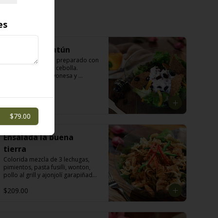
es
Ensalada de atún
Atún aleta amarilla preparado con 
jitomate, cilantro y cebolla. 
Sazonada con mayonesa y 
acompañado con tostadinas 
integrales.
$168.00
$79.00
Ensalada la buena
tierra
Colorida mezcla de 3 lechugas, 
pimientos, pasta fusilli, wonton, 
pollo al grill y ajonjolí garapiñado; 
con aderezo de la casa.
$209.00