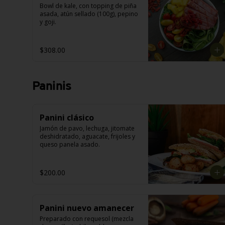
Bowl de kale, con topping de piña 
asada, atún sellado (100g), pepino 
y goji.
$308.00
Paninis
Panini clásico
Jamón de pavo, lechuga, jitomate 
deshidratado, aguacate, frijoles y 
queso panela asado.
$200.00
Panini nuevo amanecer
Preparado con requesol (mezcla 