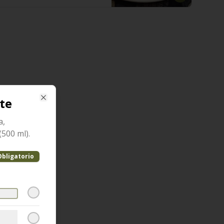
te
Close
a,
500 ml).
Obligatorio