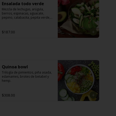
Ensalada todo verde
Mezcla de lechugas, arúgula, 
berros, espinacas, aguacate, 
pepino, calabacita, pepita verde, 
palmitos y aderezo de yogurt con 
aguacate.
$187.00
Quinoa bowl
Trilogía de pimientos, piña asada, 
edamames, brotes de betabel y 
hemp.
$308.00