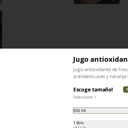
Jugo antioxidan
Jugo antioxidante de fres
arándano,uvas y naranja (
Sopa pollo loco
Escoge tamaño!
Consomé con arroz y pollo 
Seleccione 1
desmenuzado, acompañado con 
totopos, aguacate, queso panela, 
cebolla, cilantro y chile serrano 
500 ml
(350 ml).
$100.00
1 litro
+
$34.00