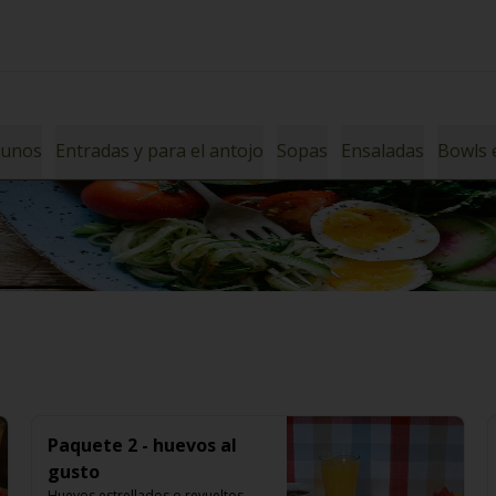
yunos
Entradas y para el antojo
Sopas
Ensaladas
Bowls 
Paquete 2 - huevos al
gusto
Huevos estrellados o revueltos, 