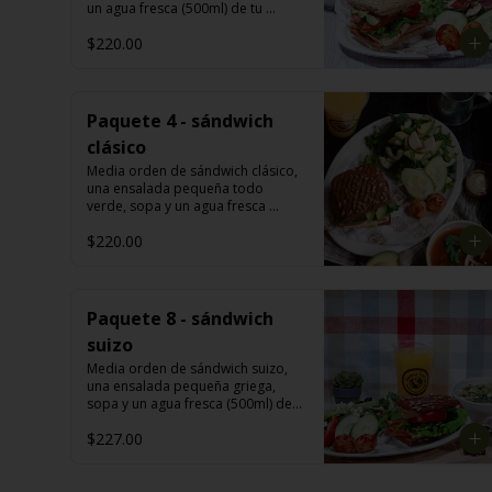
un agua fresca (500ml) de tu 
elección: melón, mango, jamaica, 
$220.00
fresa, piña, papaya, sandía, 
limoncito, limón con chía y o piña 
con perejil.
Paquete 4 - sándwich
clásico
Media orden de sándwich clásico, 
una ensalada pequeña todo 
verde, sopa y un agua fresca 
(500ml) de tu elección: melón, 
$220.00
mango, jamaica, fresa, piña, 
papaya, sandía, limoncito, limón 
con chía y o piña con perejil.
Paquete 8 - sándwich
suizo
Media orden de sándwich suizo, 
una ensalada pequeña griega, 
sopa y un agua fresca (500ml) de 
tu elección: melón, mango, 
$227.00
jamaica, fresa, piña, papaya, 
sandía, limoncito, limón con chía y 
o piña con perejil.