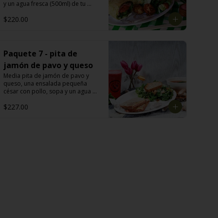
y un agua fresca (500ml) de tu 
elección: melón, mango, jamaica, 
$220.00
fresa, piña, papaya, sandía, 
limoncito, limón con chía y o piña 
con perejil.
Paquete 7 - pita de
jamón de pavo y queso
Media pita de jamón de pavo y 
queso, una ensalada pequeña 
césar con pollo, sopa y un agua 
fresca ( 500ml) de tu elección: 
$227.00
melón, mango, jamaica, fresa, 
piña, papaya, sandía, limoncito, 
limón con chía y o piña con perejil.