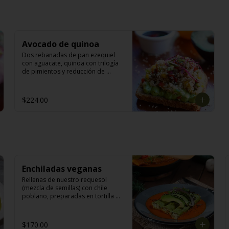
Avocado de quinoa
Dos rebanadas de pan ezequiel 
con aguacate, quinoa con trilogía 
de pimientos y reducción de 
balsámico.
$224.00
Enchiladas veganas
Rellenas de nuestro requesol 
(mezcla de semillas) con chile 
poblano, preparadas en tortilla de 
nopal; acompañadas de lechuga, 
aros de chile guajillo, cebolla 
morada, aguacate y salsa vegana  
$170.00
(3 piezas).