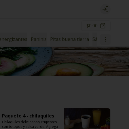
Login
$0.00
energizantes
Paninis
Pitas buena tierra
Sándwiches
Wr
Paquete 4 - chilaquiles
Chilaquiles deliciosos y crujientes, 
con totopos y salsa verde. Agrega 