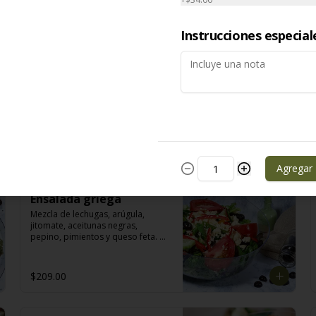
Instrucciones especial
Ensalada césar
La clásica con queso parmesano, 
croutones integrales, pollo y 
aderezo de anchoas.
$209.00
Agregar
Ensalada griega
Mezcla de lechugas, arúgula, 
jitomate, aceitunas negras, 
pepino, pimientos y queso feta. 
Con aderezo de albahaca.
$209.00