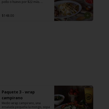
pollo o huevo por $22 más. 
Acompañado con jugo de naranja 
(355 ml) o fruta: papaya o melón o 
piña o sandía. Café americano o 
$148.00
té: manzanilla o hierbabuena o 
limón (355 ml).
Paquete 3 - wrap
campirano
Medio wrap campirano, una 
ensalada pequeña la mongo, sopa 