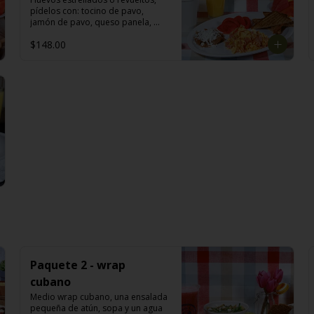
pídelos con: tocino de pavo, 
jamón de pavo, queso panela, 
queso manchego, champiñón, 
$148.00
espinaca, flor de jamaica, salsa 
verde, rancheros o divorciados  
acompañado con jugo de naranja 
(355ml) o fruta: papaya o melón o 
piña o sandía. Café americano o 
té: manzanilla o hierbabuena o 
limón (355 ml).
Paquete 2 - wrap
cubano
Medio wrap cubano, una ensalada 
pequeña de atún, sopa y un agua 