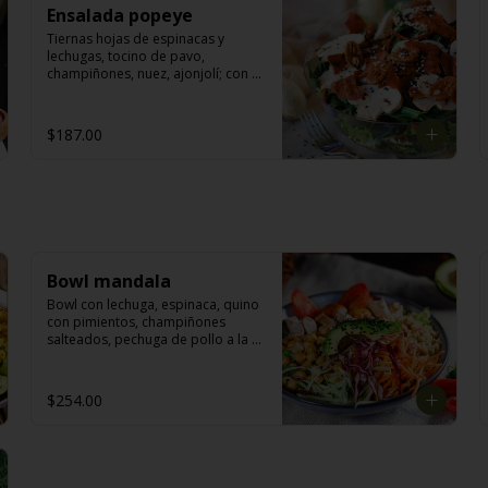
Ensalada popeye
Tiernas hojas de espinacas y 
lechugas, tocino de pavo, 
champiñones, nuez, ajonjolí; con 
aderezo de miel y mostaza.
$187.00
Bowl mandala
Bowl con lechuga, espinaca, quino 
con pimientos, champiñones 
salteados, pechuga de pollo a la 
parrilla, garbanzos salteados, 
julianas de col morada, zanahoria, 
chayote. Acompañado con 
$254.00
aderezo de jitomate.