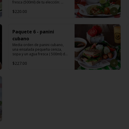
fresca (500ml) de tu elección: 
melón, mango, jamaica, fresa, 
$220.00
piña, papaya, sandía, limoncito, 
limón con chía y o piña con perejil.
Paquete 6 - panini
cubano
Media orden de panini cubano, 
una ensalada pequeña ceniza, 
sopa y un agua fresca ( 500ml) de 
tu elección: melón, mango, 
$227.00
jamaica, fresa, piña, papaya, 
sandía, limoncito, limón con chía y 
o piña con perejil.