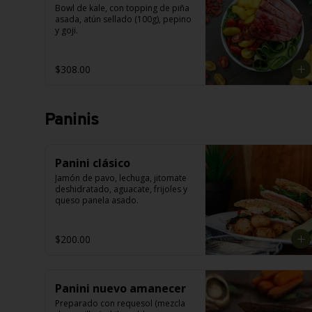
Bowl de kale, con topping de piña 
asada, atún sellado (100g), pepino 
y goji.
$308.00
Paninis
Panini clásico
Jamón de pavo, lechuga, jitomate 
deshidratado, aguacate, frijoles y 
queso panela asado.
$200.00
Panini nuevo amanecer
Preparado con requesol (mezcla 