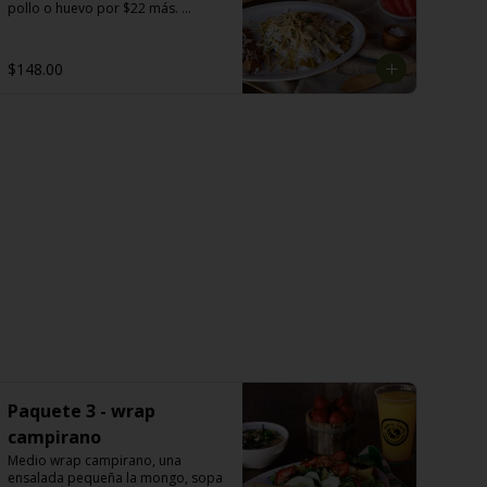
pollo o huevo por $22 más. 
Acompañado con jugo de naranja 
(355 ml) o fruta: papaya o melón o 
piña o sandía. Café americano o 
$148.00
té: manzanilla o hierbabuena o 
limón (355 ml).
Paquete 3 - wrap
campirano
Medio wrap campirano, una 
ensalada pequeña la mongo, sopa 