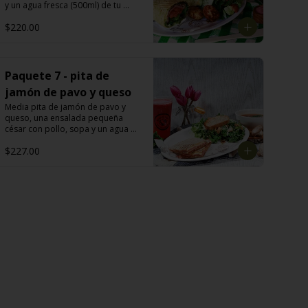
y un agua fresca (500ml) de tu 
elección: melón, mango, jamaica, 
$220.00
fresa, piña, papaya, sandía, 
limoncito, limón con chía y o piña 
con perejil.
Paquete 7 - pita de
jamón de pavo y queso
Media pita de jamón de pavo y 
queso, una ensalada pequeña 
césar con pollo, sopa y un agua 
fresca ( 500ml) de tu elección: 
$227.00
melón, mango, jamaica, fresa, 
piña, papaya, sandía, limoncito, 
limón con chía y o piña con perejil.