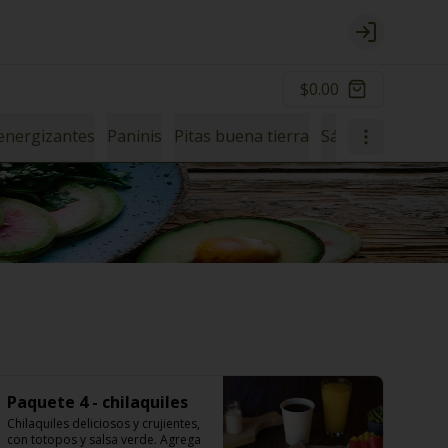
Login
$0.00
energizantes
Paninis
Pitas buena tierra
Sándwiches
Wr
Paquete 4 - chilaquiles
Chilaquiles deliciosos y crujientes, 
con totopos y salsa verde. Agrega 