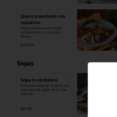
Queso planchado con
nopalitos
Queso panela asado al grill 
acompañado con nopales y 
frijoles.
$183.00
Sopas
Sopa la verdulera
Fresca variedad de verduras con 
el reconocido sabor de la casa 
(350 ml).
$91.00