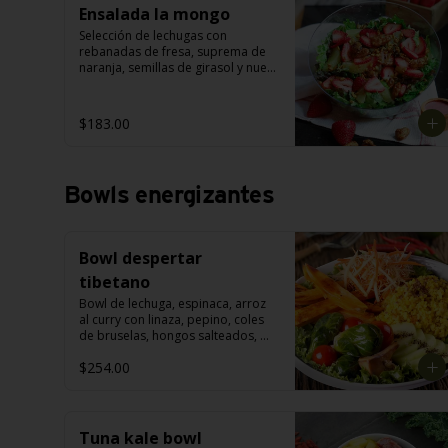
Ensalada la mongo
Selección de lechugas con 
rebanadas de fresa, suprema de 
naranja, semillas de girasol y nuez 
garapiñada, con aderezo de fresa.
$183.00
Bowls energizantes
Bowl despertar
tibetano
Bowl de lechuga, espinaca, arroz 
al curry con linaza, pepino, coles 
de bruselas, hongos salteados, 
camote horneado, julianas de 
$254.00
zanahoria y chayote. Acompañado 
con aderezo de yogurt al cilantro.
Tuna kale bowl