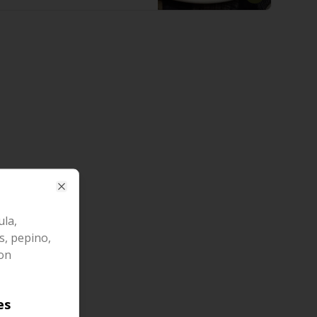
Close
ula,
s, pepino,
Con
es