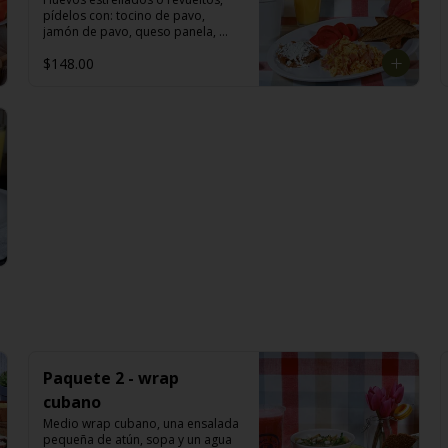
pídelos con: tocino de pavo, 
jamón de pavo, queso panela, 
queso manchego, champiñón, 
$148.00
espinaca, flor de jamaica, salsa 
verde, rancheros o divorciados  
acompañado con jugo de naranja 
(355ml) o fruta: papaya o melón o 
piña o sandía. Café americano o 
té: manzanilla o hierbabuena o 
limón (355 ml).
Paquete 2 - wrap
cubano
Medio wrap cubano, una ensalada 
pequeña de atún, sopa y un agua 