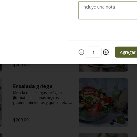
Ensalada césar
La clásica con queso parmesano, 
croutones integrales, pollo y 
aderezo de anchoas.
Agregar
$209.00
Ensalada griega
Mezcla de lechugas, arúgula, 
jitomate, aceitunas negras, 
pepino, pimientos y queso feta. 
Con aderezo de albahaca.
$209.00