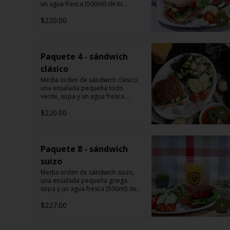
un agua fresca (500ml) de tu 
elección: melón, mango, jamaica, 
$220.00
fresa, piña, papaya, sandía, 
limoncito, limón con chía y o piña 
con perejil.
Paquete 4 - sándwich
clásico
Media orden de sándwich clásico, 
una ensalada pequeña todo 
verde, sopa y un agua fresca 
(500ml) de tu elección: melón, 
$220.00
mango, jamaica, fresa, piña, 
papaya, sandía, limoncito, limón 
con chía y o piña con perejil.
Paquete 8 - sándwich
suizo
Media orden de sándwich suizo, 
una ensalada pequeña griega, 
sopa y un agua fresca (500ml) de 
tu elección: melón, mango, 
$227.00
jamaica, fresa, piña, papaya, 
sandía, limoncito, limón con chía y 
o piña con perejil.