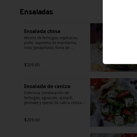
Ensaladas
Ensalada china
Mezcla de lechugas, espinacas, 
pollo, suprema de mandarina, 
nuez garapiñada, lluvia de 
primavera, wontón y aderezo de 
cacahuate.
$209.00
Ensalada de ceniza
Deliciosa combinación de 
lechugas, aguacate, ajonjolí, 
jitomate y queso de cabra ceniza; 
con aderezo a las finas hierbas.
$209.00