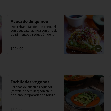
Avocado de quinoa
Dos rebanadas de pan ezequiel 
con aguacate, quinoa con trilogía 
de pimientos y reducción de 
balsámico.
$224.00
Enchiladas veganas
Rellenas de nuestro requesol 
(mezcla de semillas) con chile 
poblano, preparadas en tortilla de 
nopal; acompañadas de lechuga, 
aros de chile guajillo, cebolla 
morada, aguacate y salsa vegana  
$170.00
(3 piezas).