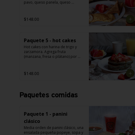
pavo, queso panela, queso 
manchego, champiñón, espinaca o 
flor de jamaica. Acompañado con 
jugo de naranja (355ml) o fruta: 
$148.00
papaya o melón o piña o sandía. 
Café americano o té: manzanilla o 
hierbabuena o limón (355 ml).
Paquete 5 - hot cakes
Hot cakes con harina de trigo y 
zarzamora. Agrega fruta 
(manzana, fresa o plátano) por 
$22 más. Agrega tocino de pavo o 
jamón de pavo por $22 más. 
Acompañados con jugo de 
$148.00
naranja (355 ml) o fruta: papaya o 
melón o piña o sandía. Café 
americano o té: manzanilla o 
hierbabuena o limón (355 ml).
Paquetes comidas
Paquete 1 - panini
clásico
Media orden de panini clásico, una 
ensalada pequeña popeye, sopa y 