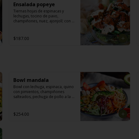
Ensalada popeye
Tiernas hojas de espinacas y 
lechugas, tocino de pavo, 
champiñones, nuez, ajonjolí; con 
aderezo de miel y mostaza.
$187.00
Bowl mandala
Bowl con lechuga, espinaca, quino 
con pimientos, champiñones 
salteados, pechuga de pollo a la 
parrilla, garbanzos salteados, 
julianas de col morada, zanahoria, 
chayote. Acompañado con 
$254.00
aderezo de jitomate.