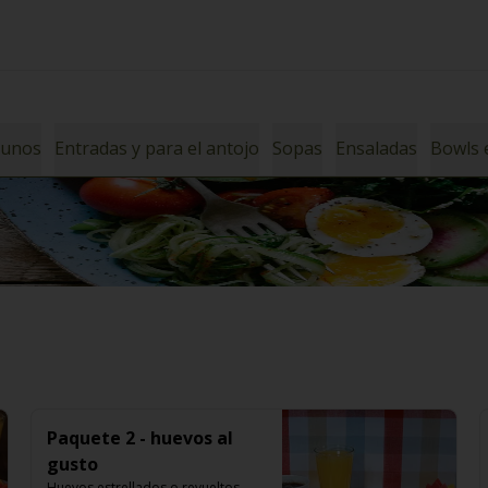
yunos
Entradas y para el antojo
Sopas
Ensaladas
Bowls 
Paquete 2 - huevos al
gusto
Huevos estrellados o revueltos, 