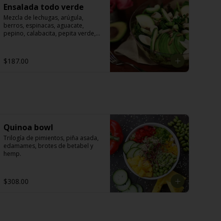
Ensalada todo verde
Mezcla de lechugas, arúgula, 
berros, espinacas, aguacate, 
pepino, calabacita, pepita verde, 
palmitos y aderezo de yogurt con 
aguacate.
$187.00
Quinoa bowl
Trilogía de pimientos, piña asada, 
edamames, brotes de betabel y 
hemp.
$308.00