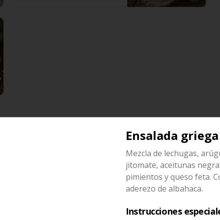
Ensalada griega
Sopa pollo loco
Mezcla de lechugas, arúg
Consomé con arroz y pollo 
jitomate, aceitunas negra
desmenuzado, acompañado con 
pimientos y queso feta. 
totopos, aguacate, queso panela, 
cebolla, cilantro y chile serrano 
aderezo de albahaca.
(350 ml).
$100.00
Instrucciones especial