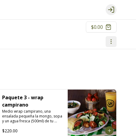
Login
$0.00
Paquete 3 - wrap
campirano
Medio wrap campirano, una 
ensalada pequeña la mongo, sopa 
y un agua fresca (500ml) de tu 
elección: melón, mango, jamaica, 
$220.00
fresa, piña, papaya, sandía, 
limoncito, limón con chía y o piña 