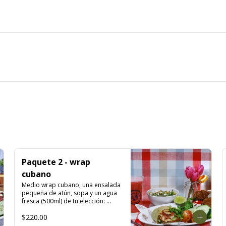
Paquete 2 - wrap
cubano
Medio wrap cubano, una ensalada 
pequeña de atún, sopa y un agua 
fresca (500ml) de tu elección: 
melón, mango, jamaica, fresa, 
$220.00
piña, papaya, sandía, limoncito, 
limón con chía y o piña con perejil.