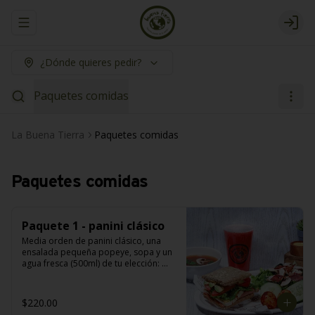
Abrir menu de navegación
Logi
¿Dónde quieres pedir?
Paquetes comidas
La Buena Tierra
Paquetes comidas
Paquetes comidas
Paquete 1 - panini clásico
Media orden de panini clásico, una 
ensalada pequeña popeye, sopa y un 
agua fresca (500ml) de tu elección: 
melón, mango, jamaica, fresa, piña, 
papaya, sandía, limoncito, limón con 
chía y o piña con perejil.
$220.00