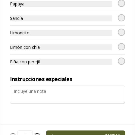
Papaya
Zona de Despacho
Sucursales
Sandía
Términos y condiciones
Política de privacidad
Limoncito
Redes sociales
Limón con chía
Instagram
Piña con perejil
Facebook
Instrucciones especiales
Mi cuenta
Pedir
Iniciar sesión
Powered by