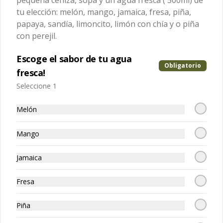
pequeña ceniza, sopa y un agua fresca ( 500ml) de
limón con chía y o piña con perejil.
tu elección: melón, mango, jamaica, fresa, piña,
papaya, sandía, limoncito, limón con chía y o piña
Paquete 8 - sándwich suizo
con perejil.
Media orden de sándwich suizo, una 
ensalada pequeña griega, sopa y un 
agua fresca (500ml) de tu elección: 
Escoge el sabor de tu agua
melón, mango, jamaica, fresa, piña, 
Obligatorio
papaya, sandía, limoncito, limón con 
fresca!
chía y o piña con perejil.
$227.00
Seleccione 1
Melón
Mango
Jamaica
Fresa
Piña
Conócenos