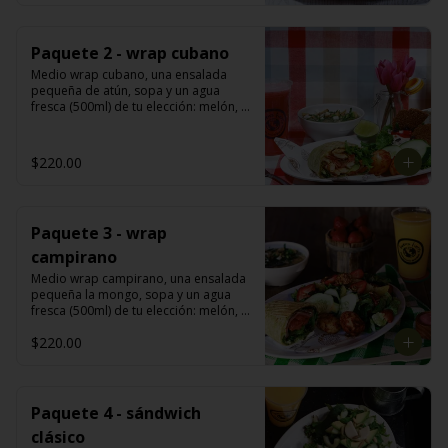
Paquete 2 - wrap cubano
Medio wrap cubano, una ensalada 
pequeña de atún, sopa y un agua 
fresca (500ml) de tu elección: melón, 
mango, jamaica, fresa, piña, papaya, 
sandía, limoncito, limón con chía y o 
piña con perejil.
$220.00
Paquete 3 - wrap
campirano
Medio wrap campirano, una ensalada 
pequeña la mongo, sopa y un agua 
fresca (500ml) de tu elección: melón, 
mango, jamaica, fresa, piña, papaya, 
$220.00
sandía, limoncito, limón con chía y o 
piña con perejil.
Paquete 4 - sándwich
clásico