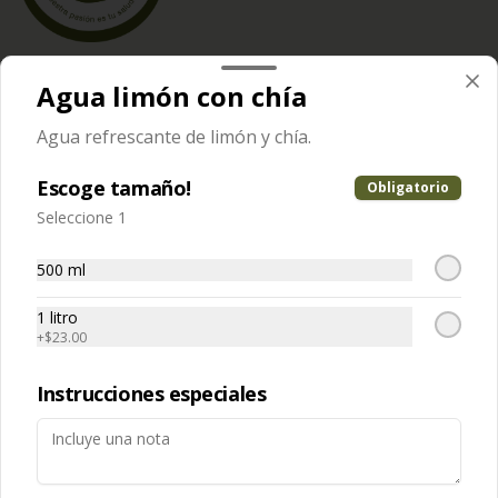
Conócenos
Agua limón con chía
Zona de Despacho
Agua refrescante de limón y chía.
Sucursales
Escoge tamaño!
Obligatorio
Términos y condiciones
Seleccione 1
Política de privacidad
Redes sociales
500 ml
1 litro
Instagram
+
$23.00
Facebook
Instrucciones especiales
Mi cuenta
Pedir
Iniciar sesión